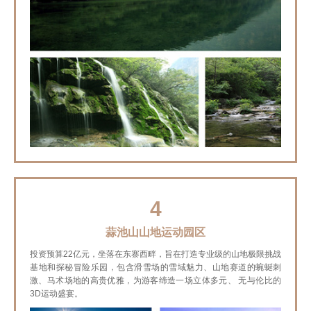
4
蒜池山山地运动园区
投资预算22亿元，坐落在东寨西畔，旨在打造专业级的山地极限挑战
基地和探秘冒险乐园，包含滑雪场的雪域魅力、山地赛道的蜿蜒刺
激、马术场地的高贵优雅，为游客缔造一场立体多元、 无与伦比的
3D运动盛宴。