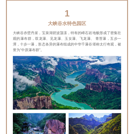
1
大峡谷水特色园区
大峡谷赤壁丹崖，宝泉湖碧波荡漾，特有的嶂石岩地貌形成了密集壮
观的瀑布群，双龙瀑、见龙瀑、玉女瀑、飞龙瀑、 青苔瀑，五步一
潭，十步一瀑，形态各异的瀑布组成的中华千瀑谷堪称太行奇观，被
誉为“中原瀑布群”。