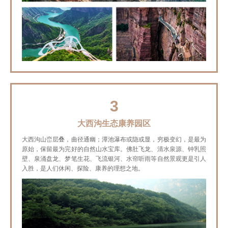
3
大西沟生态康养园区
大西沟山峦层叠，曲径通幽；潭池瀑布或隐或显，穷极变幻，是最为
原始，保留最为完好的自然山水宝库。佛肚飞龙、清水泉源、钟乳照
壁、泉涌盘龙、梦笔生花、飞流银河、水帘听雨等自然景观更是引人
入胜，是人们休闲、探险、康养的理想之地。