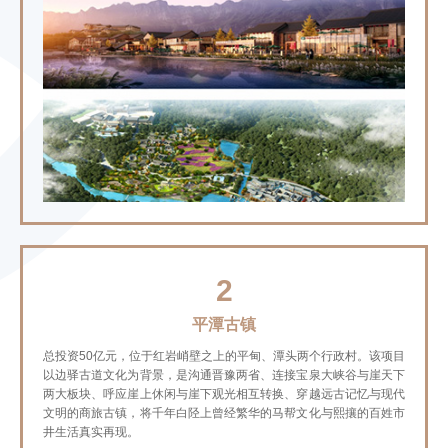
2
平潭古镇
总投资50亿元，位于红岩峭壁之上的平甸、潭头两个行政村。该项目
以边驿古道文化为背景，是沟通晋豫两省、连接宝泉大峡谷与崖天下
两大板块、呼应崖上休闲与崖下观光相互转换、穿越远古记忆与现代
文明的商旅古镇，将千年白陉上曾经繁华的马帮文化与熙攘的百姓市
井生活真实再现。