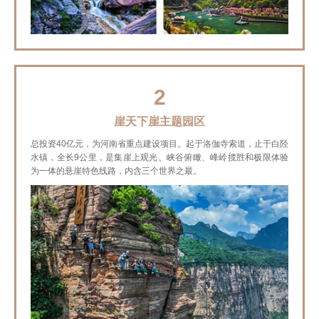
2
崖天下崖主题园区
总投资40亿元，为河南省重点建设项目。起于洛伽寺索道，止于白陉
水镇，全长9公里，是集崖上观光、峡谷俯瞰、峰岭揽胜和极限体验
为一体的悬崖特色线路，内含三个世界之最。