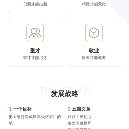
创新才能出新
精微才能无微
重才
敬业
重才才能尽才
敬业才能成业
BAOQUAN
发展战略
1
5
一个目标
五篇文章
把宝泉打造成世界级旅游目的
践行宝泉初心
地
做大宝泉格局