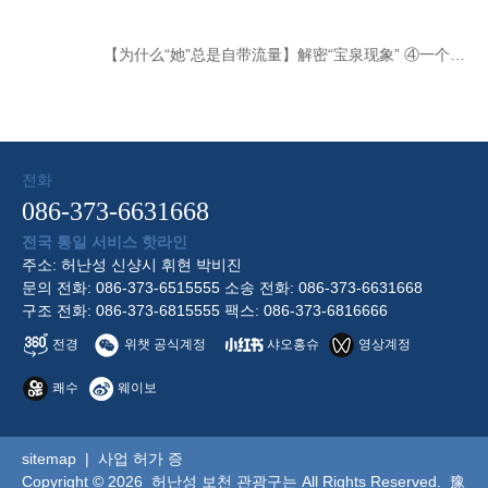
【为什么“她”总是自带流量】解密“宝泉现象” ④一个目标牵引宝泉风雨兼程
전화
086-373-6631668
전국 통일 서비스 핫라인
주소: 허난성 신샹시 휘현 박비진
문의 전화: 086-373-6515555 소송 전화: 086-373-6631668
구조 전화: 086-373-6815555 팩스: 086-373-6816666
전경
위챗 공식계정
샤오홍슈
영상계정
쾌수
웨이보
sitemap
|
사업 허가 증
Copyright © 2026 허난성 보천 관광구는 All Rights Reserved.
豫